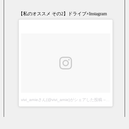
【私のオススメ その2】ドライブ×Instagram
vivi_amieさん(@vivi_amie)がシェアした投稿
–
2018年 8