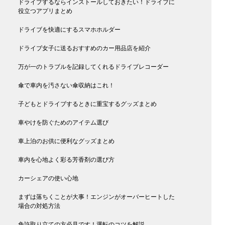
ドライブするならインストールしておきたい！ドライブに
役立つアプリまとめ
ドライブを快適にするスマホホルダー
ドライブ女子に送るおすすめのカー用品店を紹介
万が一のトラブルを記録してくれるドライブレコーダー
傘で車内を汚さない傘収納はこれ！
子どもとドライブするときに重宝するグッズまとめ
車やけを防ぐためのアイテム選び
車上泊のお供に便利なグッズまとめ
車内を心地よく彩る芳香剤の選び方
カーシェアの使い心地
まずは落ちくことが大事！エンジンがオーバーヒートした
場合の対処方法
免許取り立ての方必見です！運転のコツを解説