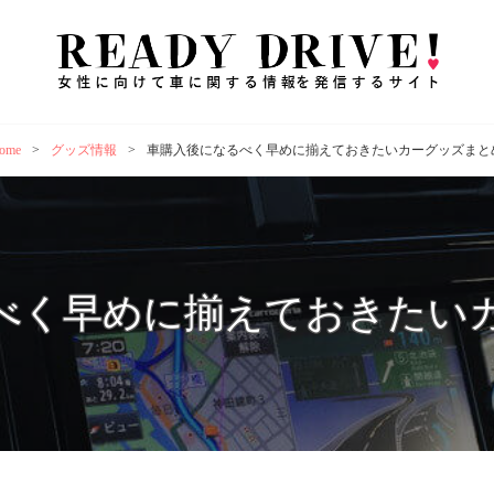
R
女性
ズな
ome
>
グッズ情報
>
車購入後になるべく早めに揃えておきたいカーグッズまと
べく早めに揃えておきたい