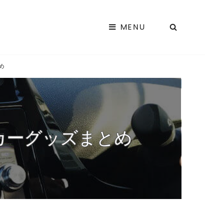
SEARCH
MENU
EADY DRIVE!
に向けて車に関する情報を発信するサイト。 ドライブ情報や車選び、車内グッ
どの情報を掲載致します。
め
カーグッズまとめ