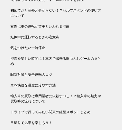
初めてだと意外と分からない！？セルフスタンドの使い方
について
女性は車の運転が苦手といわれる理由
妊娠中に運転するときの注意点
気をつけたい一時停止
渋滞を楽しい時間に！車内で出来る暇つぶしゲームのまと
め
眠気対策と安全運転のコツ
車を快適な温度に冷やす方法
輸入車の買取は専門業者に依頼すべし！？輸入車の魅力や
買取時の流れについて
ドライブで行ってみたい関東の紅葉スポットまとめ
日帰りで温泉を楽しもう！