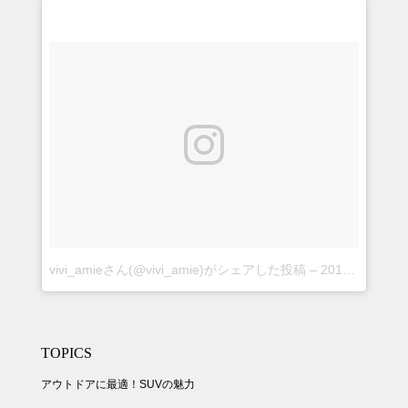
vivi_amieさん(@vivi_amie)がシェアした投稿
–
2018年 8月月30日午後5時24分PDT
TOPICS
アウトドアに最適！SUVの魅力