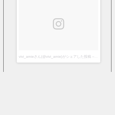
vivi_amieさん(@vivi_amie)がシェアした投稿
–
2018年 8