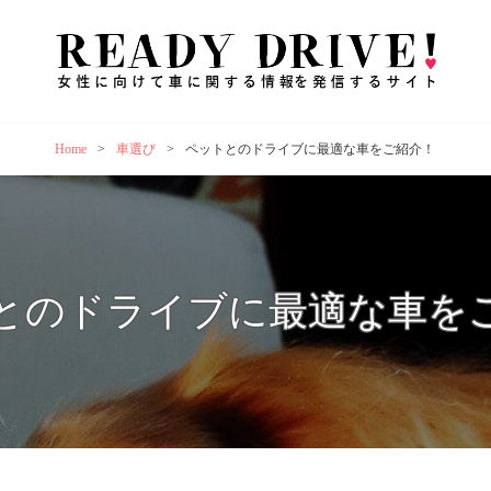
R
女性
ズな
Home
>
車選び
>
ペットとのドライブに最適な車をご紹介！
とのドライブに最適な車を