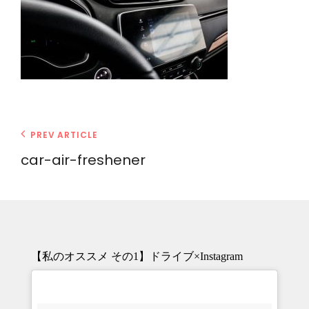
投
Previous
PREV ARTICLE
Post
稿
car-air-freshener
ナ
ビ
ゲ
ー
シ
【私のオススメ その1】ドライブ×Instagram
ョ
ン