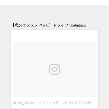
ビ
ゲ
ー
シ
【私のオススメ その1】ドライブ×Instagram
ョ
ン
@kmf_4326がシェアした投稿
–
2018年 8月月23日午前5時04分PDT