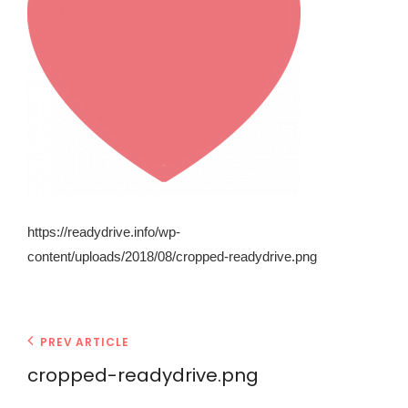
https://readydrive.info/wp-
content/uploads/2018/08/cropped-readydrive.png
投
Previous
PREV ARTICLE
Post
稿
cropped-readydrive.png
ナ