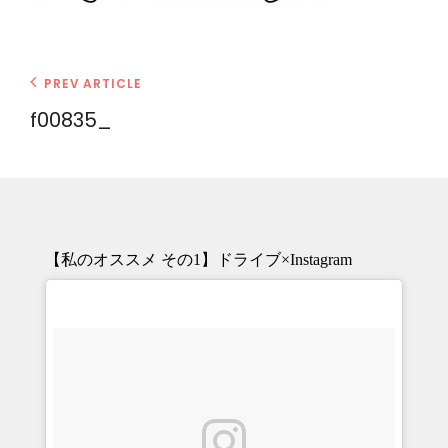
投
Previous
PREV ARTICLE
Post
稿
f00835_
ナ
ビ
ゲ
ー
シ
【私のオススメ その1】ドライブ×Instagram
ョ
ン