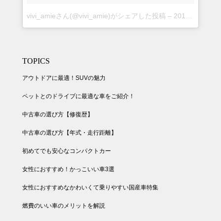
vivi_amieさん(@vivi_amie)がシェアした投稿
–
2018年 8月月30日午後5時24分PDT
TOPICS
アウトドアに最適！SUVの魅力
ペットとのドライブに最適な車をご紹介！
中古車の選び方【修復歴】
中古車の選び方【年式・走行距離】
初めてでも安心なコンパクトカー
女性におすすめ！かっこいい車3選
女性におすすめなかわいくて乗りやすい国産車特集
燃費のいい車のメリットを解説