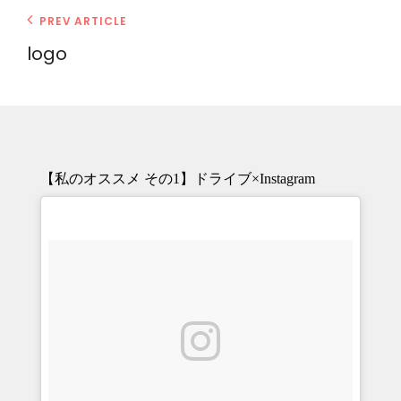
投
Previous
PREV ARTICLE
Post
稿
logo
ナ
ビ
ゲ
ー
シ
【私のオススメ その1】ドライブ×Instagram
ョ
ン