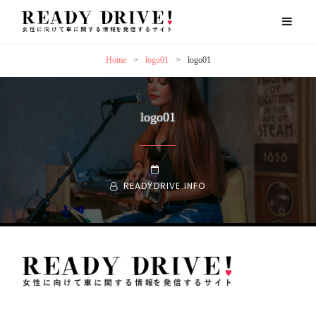
Home
>
logo01
>
logo01
logo01
POSTED-
BY
BYLINE
ON
READYDRIVE.INFO
LINE