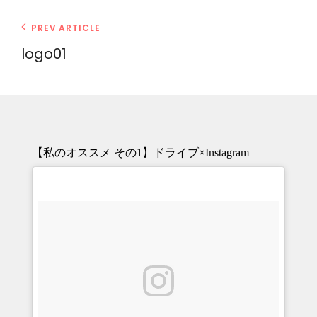
投
Previous
PREV ARTICLE
Post
稿
logo01
ナ
ビ
ゲ
ー
シ
【私のオススメ その1】ドライブ×Instagram
ョ
ン