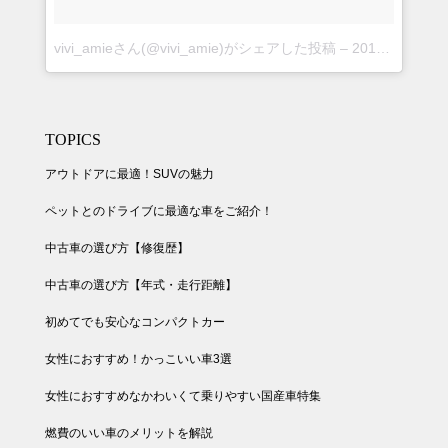
vivi_amieさん(@vivi_amie)がシェアした投稿
–
2018年 8月月30日午後5時24分PDT
TOPICS
アウトドアに最適！SUVの魅力
ペットとのドライブに最適な車をご紹介！
中古車の選び方【修復歴】
中古車の選び方【年式・走行距離】
初めてでも安心なコンパクトカー
女性におすすめ！かっこいい車3選
女性におすすめなかわいくて乗りやすい国産車特集
燃費のいい車のメリットを解説